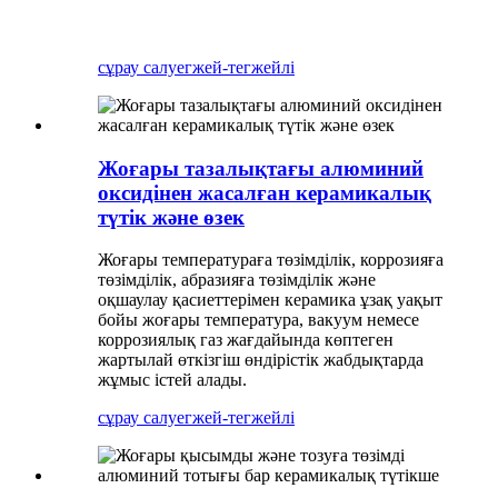
сұрау салу
егжей-тегжейлі
Жоғары тазалықтағы алюминий
оксидінен жасалған керамикалық
түтік және өзек
Жоғары температураға төзімділік, коррозияға
төзімділік, абразияға төзімділік және
оқшаулау қасиеттерімен керамика ұзақ уақыт
бойы жоғары температура, вакуум немесе
коррозиялық газ жағдайында көптеген
жартылай өткізгіш өндірістік жабдықтарда
жұмыс істей алады.
сұрау салу
егжей-тегжейлі