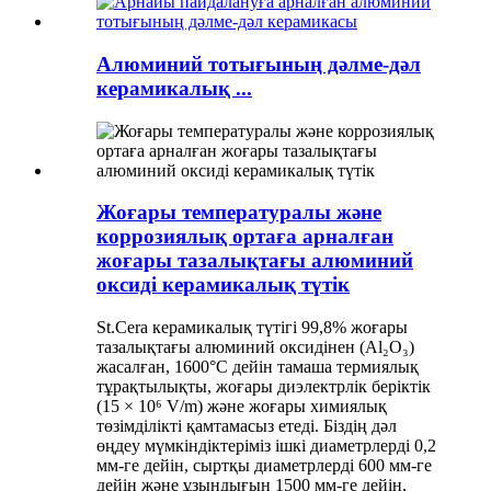
Алюминий тотығының дәлме-дәл
керамикалық ...
Жоғары температуралы және
коррозиялық ортаға арналған
жоғары тазалықтағы алюминий
оксиді керамикалық түтік
St.Cera керамикалық түтігі 99,8% жоғары
тазалықтағы алюминий оксидінен (Al₂O₃)
жасалған, 1600°C дейін тамаша термиялық
тұрақтылықты, жоғары диэлектрлік беріктік
(15 × 10⁶ V/m) және жоғары химиялық
төзімділікті қамтамасыз етеді. Біздің дәл
өңдеу мүмкіндіктеріміз ішкі диаметрлерді 0,2
мм-ге дейін, сыртқы диаметрлерді 600 мм-ге
дейін және ұзындығын 1500 мм-ге дейін,