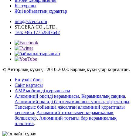
Бізбен хабарласыңы
Біз туралы
Жиі қойылатын сұрақтар
info@stcera.com
ST.CERA CO., LTD.
Тел: +86 17752847642
© Авторлық құқық - 2010-2023: Барлық құқықтар қорғалған.
Ең үздік блог
Сайт картасы
AMP мобильді құрылғысы
Алюминий оксиді керамикасы
,
Керамикалық сақина
,
Алюминий оксиді бар керамикалық ұштық эффекторы
,
Тапсырыс бойынша жасалған алюминий қорытпалы
керамика
,
Алюминий тотығымен керамикалық
бөлшектер
,
Алюминий тотығы бар керамикалық
пластина
,