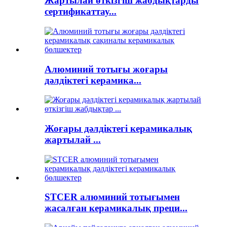
Жартылай өткізгіш жабдықтарды
сертификаттау...
Алюминий тотығы жоғары
дәлдіктегі керамика...
Жоғары дәлдіктегі керамикалық
жартылай ...
STCER алюминий тотығымен
жасалған керамикалық преци...