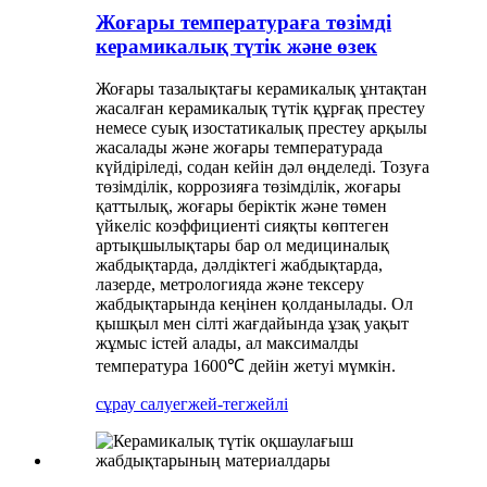
Жоғары температураға төзімді
керамикалық түтік және өзек
Жоғары тазалықтағы керамикалық ұнтақтан
жасалған керамикалық түтік құрғақ престеу
немесе суық изостатикалық престеу арқылы
жасалады және жоғары температурада
күйдіріледі, содан кейін дәл өңделеді. Тозуға
төзімділік, коррозияға төзімділік, жоғары
қаттылық, жоғары беріктік және төмен
үйкеліс коэффициенті сияқты көптеген
артықшылықтары бар ол медициналық
жабдықтарда, дәлдіктегі жабдықтарда,
лазерде, метрологияда және тексеру
жабдықтарында кеңінен қолданылады. Ол
қышқыл мен сілті жағдайында ұзақ уақыт
жұмыс істей алады, ал максималды
температура 1600℃ дейін жетуі мүмкін.
сұрау салу
егжей-тегжейлі