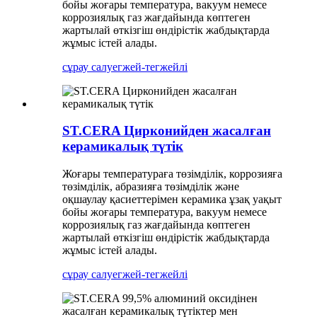
бойы жоғары температура, вакуум немесе
коррозиялық газ жағдайында көптеген
жартылай өткізгіш өндірістік жабдықтарда
жұмыс істей алады.
сұрау салу
егжей-тегжейлі
ST.CERA Цирконийден жасалған
керамикалық түтік
Жоғары температураға төзімділік, коррозияға
төзімділік, абразияға төзімділік және
оқшаулау қасиеттерімен керамика ұзақ уақыт
бойы жоғары температура, вакуум немесе
коррозиялық газ жағдайында көптеген
жартылай өткізгіш өндірістік жабдықтарда
жұмыс істей алады.
сұрау салу
егжей-тегжейлі