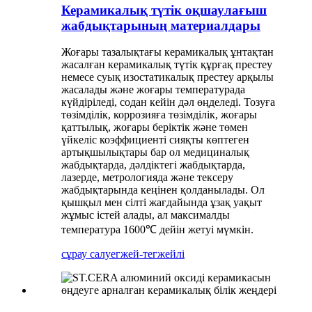
Керамикалық түтік оқшаулағыш
жабдықтарының материалдары
Жоғары тазалықтағы керамикалық ұнтақтан
жасалған керамикалық түтік құрғақ престеу
немесе суық изостатикалық престеу арқылы
жасалады және жоғары температурада
күйдіріледі, содан кейін дәл өңделеді. Тозуға
төзімділік, коррозияға төзімділік, жоғары
қаттылық, жоғары беріктік және төмен
үйкеліс коэффициенті сияқты көптеген
артықшылықтары бар ол медициналық
жабдықтарда, дәлдіктегі жабдықтарда,
лазерде, метрологияда және тексеру
жабдықтарында кеңінен қолданылады. Ол
қышқыл мен сілті жағдайында ұзақ уақыт
жұмыс істей алады, ал максималды
температура 1600℃ дейін жетуі мүмкін.
сұрау салу
егжей-тегжейлі