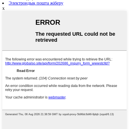
Электрондық пошта жіберу
x