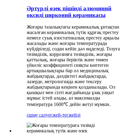
Әртүрлі өзек пішінді алюминий
оксиді цирконий керамикасы
Жоғары тазалықтағы керамикалық ұнтақтан
жасалған керамикалық түтік құрғақ престеу
немесе суық изостатикалық престеу арқылы
жасалады және жоғары температурада
күйдіріледі, содан кейін дәл өңделеді. Тозуға
төзімділік, коррозияға төзімділік, жоғары
қаттылық, жоғары беріктік және төмен
үйкеліс коэффициенті сияқты көптеген
артықшылықтары бар ол медициналық
жабдықтарда, дәлдіктегі жабдықтарда,
лазерде, метрологияда және тексеру
жабдықтарында кеңінен қолданылады. Ол
қышқыл мен сілті жағдайында ұзақ уақыт
жұмыс істей алады, ал максималды
температура 1600℃ дейін жетуі мүмкін.
сұрау салу
егжей-тегжейлі