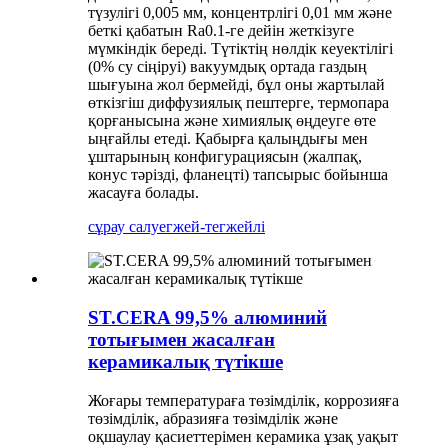
түзулігі 0,005 мм, концентрлігі 0,01 мм және
беткі қабатын Ra0.1-ге дейін жеткізуге
мүмкіндік береді. Түтіктің нөлдік кеуектілігі
(0% су сіңіруі) вакуумдық ортада газдың
шығуына жол бермейді, бұл оны жартылай
өткізгіш диффузиялық пештерге, термопара
қорғанысына және химиялық өңдеуге өте
ыңғайлы етеді. Қабырға қалыңдығы мен
ұштарының конфигурациясын (жалпақ,
конус тәрізді, фланецті) тапсырыс бойынша
жасауға болады.
сұрау салу
егжей-тегжейлі
ST.CERA 99,5% алюминий
тотығымен жасалған
керамикалық түтікше
Жоғары температураға төзімділік, коррозияға
төзімділік, абразияға төзімділік және
оқшаулау қасиеттерімен керамика ұзақ уақыт