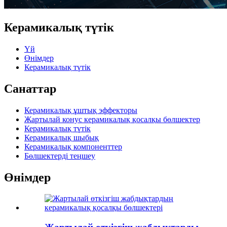
Керамикалық түтік
Үй
Өнімдер
Керамикалық түтік
Санаттар
Керамикалық ұштық эффекторы
Жартылай конус керамикалық қосалқы бөлшектер
Керамикалық түтік
Керамикалық шыбық
Керамикалық компоненттер
Бөлшектерді теңшеу
Өнімдер