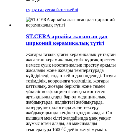
сұрау салу
егжей-тегжейлі
ST.CERA арнайы жасалған дәл
цирконий керамикалық түтігі
Жоғары тазалықтағы керамикалық ұнтақтан
жасалған керамикалық түтік құрғақ престеу
немесе суық изостатикалық престеу арқылы
жасалады және жоғары температурада
күйдіріледі, содан кейін дәл өңделеді. Тозуға
төзімділік, коррозияға төзімділік, жоғары
қаттылық, жоғары беріктік және төмен
үйкеліс коэффициенті сияқты көптеген
артықшылықтары бар ол медициналық
жабдықтарда, дәлдіктегі жабдықтарда,
лазерде, метрологияда және тексеру
жабдықтарында кеңінен қолданылады. Ол
қышқыл мен сілті жағдайында ұзақ уақыт
жұмыс істей алады, ал максималды
температура 1600℃ дейін жетуі мүмкін.