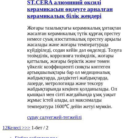
ST.CERA алюминий оксиді
керамикасын өңдеуге арналған
керамикалық білік жеңдері
Жоғары тазалықтағы керамикалық ұнтақтан
жасалған керамикалық түтік құрғақ престеу
немесе суық изостатикалық престеу арқылы
жасалады және жоғары температурада
күйдіріледі, содан кейін дәл өңделеді. Тозуға
төзімділік, коррозияға төзімділік, жоғары
қаттылық, жоғары беріктік және төмен
үйкеліс коэффициенті сияқты көптеген
артықшылықтары бар ол медициналық
жабдықтарда, дәлдіктегі жабдықтарда,
лазерде, метрологияда және тексеру
жабдықтарында кеңінен қолданылады. Ол
қышқыл мен сілті жағдайында ұзақ уақыт
жұмыс істей алады, ал максималды
температура 1600℃ дейін жетуі мүмкін.
сұрау салу
егжей-тегжейлі
1
2
Келесі >
>>
1-бет / 2