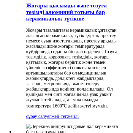
Жоғары қысымды және тозуға
төзімді алюминий тотығы бар
керамикалық түтікше
Жоғары тазалықтағы керамикалық ұнтақтан
жасалған керамикалық түтік құрғақ престеу
немесе суық изостатикалық престеу арқылы
жасалады және жоғары температурада
күйдіріледі, содан кейін дәл өңделеді. Тозуға
төзімділік, коррозияға төзімділік, жоғары
қаттылық, жоғары беріктік және төмен
үйкеліс коэффициенті сияқты көптеген
артықшылықтары бар ол медициналық
жабдықтарда, дәлдіктегі жабдықтарда,
лазерде, метрологияда және тексеру
жабдықтарында кеңінен қолданылады. Ол
қышқыл мен сілті жағдайында ұзақ уақыт
жұмыс істей алады, ал максималды
температура 1600℃ дейін жетуі мүмкін.
сұрау салу
егжей-тегжейлі