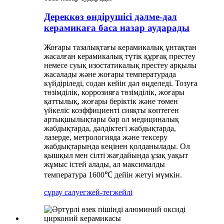
Дереккөз өндірушісі дәлме-дәл
керамикаға баса назар аударады
Жоғары тазалықтағы керамикалық ұнтақтан
жасалған керамикалық түтік құрғақ престеу
немесе суық изостатикалық престеу арқылы
жасалады және жоғары температурада
күйдіріледі, содан кейін дәл өңделеді. Тозуға
төзімділік, коррозияға төзімділік, жоғары
қаттылық, жоғары беріктік және төмен
үйкеліс коэффициенті сияқты көптеген
артықшылықтары бар ол медициналық
жабдықтарда, дәлдіктегі жабдықтарда,
лазерде, метрологияда және тексеру
жабдықтарында кеңінен қолданылады. Ол
қышқыл мен сілті жағдайында ұзақ уақыт
жұмыс істей алады, ал максималды
температура 1600℃ дейін жетуі мүмкін.
сұрау салу
егжей-тегжейлі