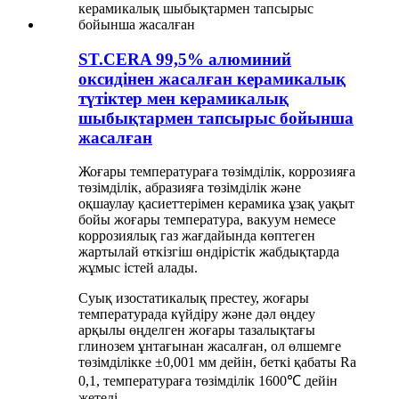
ST.CERA 99,5% алюминий
оксидінен жасалған керамикалық
түтіктер мен керамикалық
шыбықтармен тапсырыс бойынша
жасалған
Жоғары температураға төзімділік, коррозияға
төзімділік, абразияға төзімділік және
оқшаулау қасиеттерімен керамика ұзақ уақыт
бойы жоғары температура, вакуум немесе
коррозиялық газ жағдайында көптеген
жартылай өткізгіш өндірістік жабдықтарда
жұмыс істей алады.
Суық изостатикалық престеу, жоғары
температурада күйдіру және дәл өңдеу
арқылы өңделген жоғары тазалықтағы
глинозем ұнтағынан жасалған, ол өлшемге
төзімділікке ±0,001 мм дейін, беткі қабаты Ra
0,1, температураға төзімділік 1600℃ дейін
жетеді.