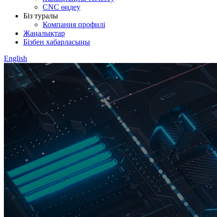
CNC өңдеу
Біз туралы
Компания профилі
Жаңалықтар
Бізбен хабарласыңы
English