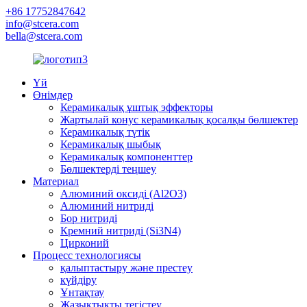
+86 17752847642
info@stcera.com
bella@stcera.com
Үй
Өнімдер
Керамикалық ұштық эффекторы
Жартылай конус керамикалық қосалқы бөлшектер
Керамикалық түтік
Керамикалық шыбық
Керамикалық компоненттер
Бөлшектерді теңшеу
Материал
Алюминий оксиді (Al2O3)
Алюминий нитриді
Бор нитриді
Кремний нитриді (Si3N4)
Цирконий
Процесс технологиясы
қалыптастыру және престеу
күйдіру
Ұнтақтау
Жазықтықты тегістеу